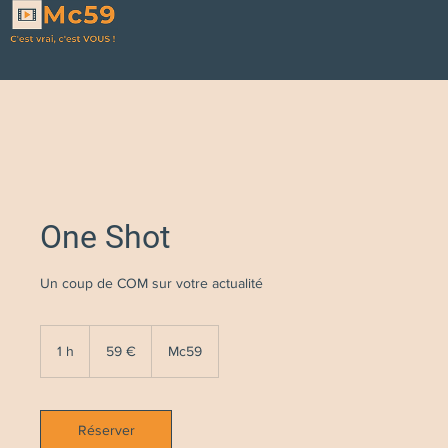
One Shot
Un coup de COM sur votre actualité
59
euros
1 h
1
59 €
Mc59
Réserver