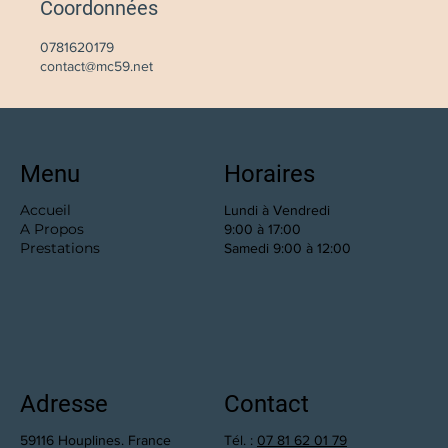
Coordonnées
0781620179
contact@mc59.net
Menu
Horaires
Accueil
Lundi à Vendredi
A Propos
9:00 à 17:00
Prestations
Samedi 9:00 à 12:00
Adresse
Contact
59116 Houplines. France
Tél. :
07 81 62 01 79