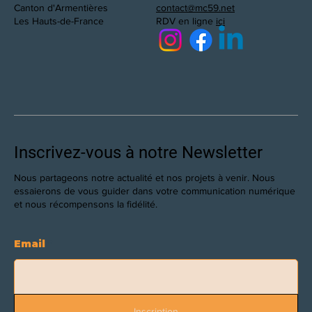
Canton d'Armentières
contact@mc59.net
Les Hauts-de-France
RDV en ligne
ici
Inscrivez-vous à notre Newsletter
Nous partageons notre actualité et nos projets à venir. Nous
essaierons de vous guider dans votre communication numérique
et nous récompensons la fidélité.
Email
Inscription