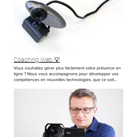
Coaching Web 💡
Vous souhaitez gérer plus facilement votre présence en
ligne ? Nous vous accompagnons pour développer vos
compétences en nouvelles technologies, que ce soit
chez vous, avec vos outils, ou en visioconférence. 📌
Nos domaines d'expertise : ✔ Création de site internet
via notre partenaire Wix. ✔ Développement de votre
présence sur les réseaux sociaux. ✔ Optimisation de
votre référencement web pour plus de visibilité. 💬 Un
projet en tête ? MC59 se déplace dans votre
établissement pour étudier vos besoins et vous apporter
un accompagnement sur-mesure. 📩 Contactez-nous
pour en savoir plus ! 📌 Tarifs Déplacement inclus dans