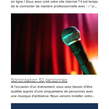
en ligne ! Vous avez créé votre site internet ? Il est temps
de le connecter de manière professionnelle avec : ✅ Un
nom de domaine personnalisé ✅ Une adresse e-mail
professionnelle ✅ Un hébergement sécurisé et
performant 50 Go ✅ Réservation et paiement en ligne
(20 articles) avec vos CGV ✅ Mise à jour de vos
informations de type horaires d'ouverture, modification
de votre menu et/ou tarifs. ✅ 5 000 e-mails marketing et
e-mails automatisés par mois 📌 Tarif valable pour une
année de fonctionnement avec assistance téléphonique.
📞 Contactez-nous pour plus d’informations et boostez
votre identité numérique !
Sonorisation 50 personnes
A l'occasion d'un événement, vous avez besoin d'être
audible auprès d'une cinquantaine de personnes avec
une musique d'ambiance. Nous venons installer votre
sonorisation Bose avec 2 micros dont un HF avec pied à
micro. 📍 Tarifs : ✔ Déplacement inclus dans un rayon de