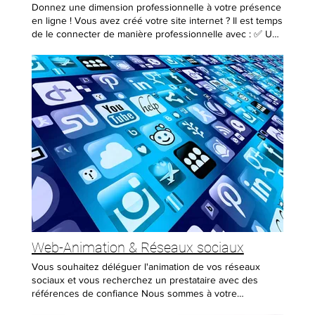
pour un devis personnalisé !
Donnez une dimension professionnelle à votre présence
en ligne ! Vous avez créé votre site internet ? Il est temps
de le connecter de manière professionnelle avec : ✅ Un
nom de domaine personnalisé ✅ Une adresse e-mail
professionnelle ✅ Un hébergement sécurisé et
performant 10 Go ✅ Mise à jour de vos informations de
type horaires d'ouverture. 📌 Tarif valable pour une
année de fonctionnement. 📞 Contactez-nous pour plus
d’informations et boostez votre identité numérique !
Web-Animation & Réseaux sociaux
Vous souhaitez déléguer l'animation de vos réseaux
sociaux et vous recherchez un prestataire avec des
références de confiance Nous sommes à votre
disposition pour discuter de votre projet. A l'issue de