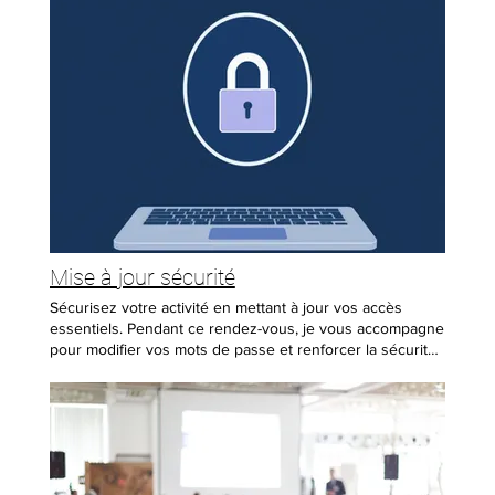
25 km autour d'Armentières. ✔ Au-delà : 0,69 € par
kilomètre supplémentaire. ✔ Heure supplémentaire sur
place : 59 € HT. 📩 Contactez-moi pour plus
d’informations ou pour réserver votre tournage !
Mise à jour sécurité
Sécurisez votre activité en mettant à jour vos accès
essentiels. Pendant ce rendez-vous, je vous accompagne
pour modifier vos mots de passe et renforcer la sécurité
de vos comptes liés à votre site et à votre communication
: boîte mail, Wix, réseaux sociaux, Stripe, etc. Objectif :
repartir avec des accès à jour, plus robustes, et une
routine simple à refaire chaque année. Ce qui est inclus
Inventaire rapide des comptes à sécuriser (priorité : mail
→ Wix → réseaux → Stripe) Modification des mots de passe