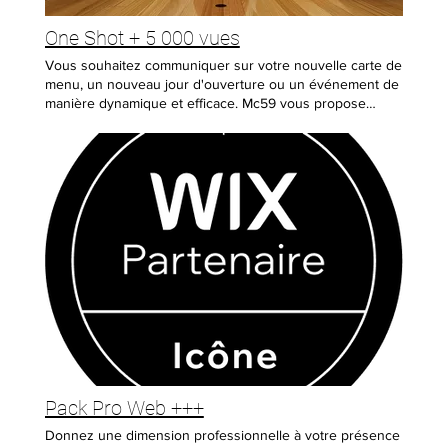
One Shot + 5 000 vues
Vous souhaitez communiquer sur votre nouvelle carte de
menu, un nouveau jour d'ouverture ou un événement de
manière dynamique et efficace. Mc59 vous propose
différents formats de vidéos personnalisables aux
couleurs de votre logo avec vos photos et/ou vidéos et
votre texte. Vous pouvez choisir votre style de vidéo via
la Web TV "Short - Film Pub" sur la Page WEBDIDDUSION
(Lire Menu du site internet - Les 3 barres oranges en
haut à droite) - Merci de transmettre la référence de la
vidéo choisie Mc59_01000 Avec cette formule, Mc59
gère la webdiffusion pour atteindre 5 000 vues
néanmoins avec la formule One Shot++ nous pouvons
atteindre 10 000 vues. Nous pouvons gérer de A à Z
votre film publicitaire sur devis personnalisé avec des
audiences au niveau de vos ambitions.
Pack Pro Web +++
Donnez une dimension professionnelle à votre présence