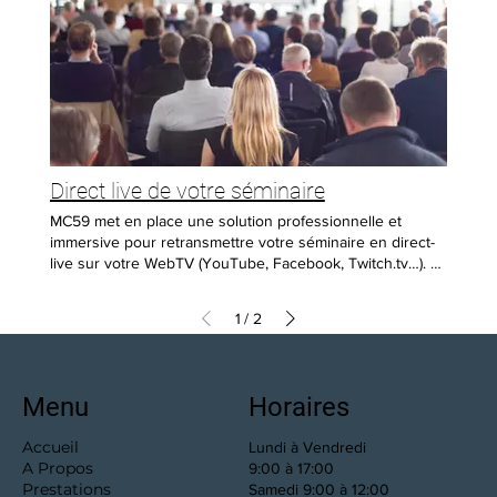
(avec bonnes pratiques : longueur, unicité, phrase de
passe) Vérification/activation de la double authentification
(2FA) quand disponible Conseils pour une routine
annuelle + mini checklist Paiement obligatoire à la
réservation : 59€ TTC. Clients MC59 (contrat/abonnement
en cours) : le montant est remboursé sous forme d’avoir /
déduction sur la prochaine facture de l’année civile en
cours (sur demande si besoin)
Direct live de votre séminaire
MC59 met en place une solution professionnelle et
immersive pour retransmettre votre séminaire en direct-
live sur votre WebTV (YouTube, Facebook, Twitch.tv…). 📌
Une captation de qualité Installation de 2 caméras pour
réaliser de 2 à 6 plans fixes. Possibilité de mixer en direct
1
2
/
avec votre présentation PowerPoint via votre PC. 🎨 Un
habillage écran personnalisé Ajoutez une identité visuelle
professionnelle à votre diffusion (sur devis
complémentaire). 📍 Tarifs Heure supplémentaire sur
Menu
Horaires
place : 159 € HT. 📞 Contactez-nous pour un direct live à
la hauteur de votre événement !
Accueil
Lundi à Vendredi
A Propos
9:00 à 17:00
Prestations
Samedi 9:00 à 12:00