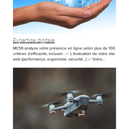
Expertise digitale
MC59 analyse votre présence en ligne selon plus de 100
critères d’efficacité, incluant : ✅ L’évaluation de votre site
web (performance, ergonomie, sécurité…) ✅ Votre
visibilité sur les réseaux sociaux ✅ Votre référencement
sur Google, le moteur de recherche n°1 📊 Recevez votre
score digital sous 24h après votre commande et
comparez-le avec l’objectif idéal. 🎁 Offre spéciale : Dès
votre première commande d’une prestation MC59 en
ligne, 59€ vous seront remboursés. 📞 Contactez-nous et
prenez le contrôle de votre présence digitale !