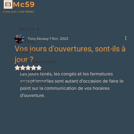
All Posts
Tony Desasy
7 févr. 2023
All Posts
Vos jours d'ouvertures, sont-ils à
Webdiffusion
jour ?
Web-Communication
Noté NaN étoiles sur 5.
Web-Animation
Les jours fériés, les congés et les fermetures 
exceptionnelles sont autant d'occasion de faire le 
Web-Evaluation
point sur la communication de vos horaires 
d'ouverture.