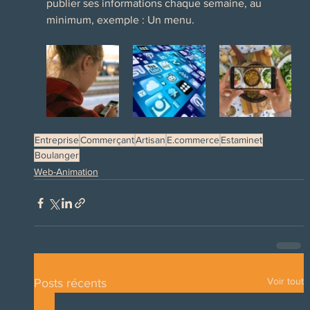
publier ses informations chaque semaine, au 
minimum, exemple : Un menu.
Entreprise
Commerçant
Artisan
E.commerce
Estaminet
Boulanger
Web-Animation
Voir tout
Posts récents