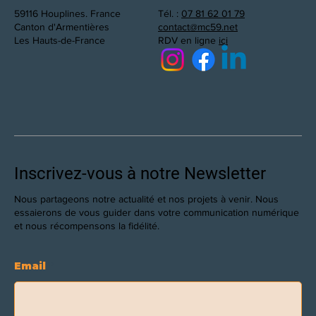
59116 Houplines. France
Tél. :
07 81 62 01 79
Canton d'Armentières
contact@mc59.net
Les Hauts-de-France
RDV en ligne
ici
Inscrivez-vous à notre Newsletter
Nous partageons notre actualité et nos projets à venir. Nous
essaierons de vous guider dans votre communication numérique
et nous récompensons la fidélité.
Email