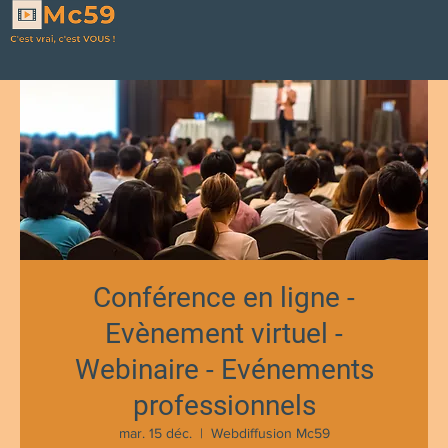
Conférence en ligne -
Evènement virtuel -
Webinaire - Evénements
professionnels
mar. 15 déc.
  |  
Webdiffusion Mc59