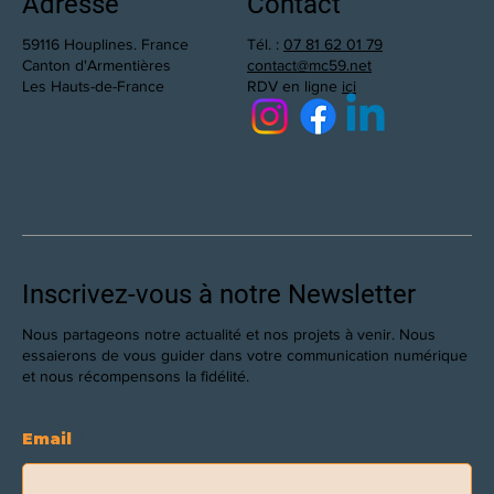
Adresse
Contact
59116 Houplines. France
Tél. :
07 81 62 01 79
Canton d'Armentières
contact@mc59.net
Les Hauts-de-France
RDV en ligne
ici
Inscrivez-vous à notre Newsletter
Nous partageons notre actualité et nos projets à venir. Nous
essaierons de vous guider dans votre communication numérique
et nous récompensons la fidélité.
Email