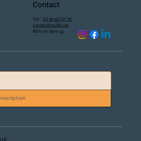
Contact
Tél. :
07 81 62 01 79
contact@mc59.net
RDV en ligne
ici
Inscription
ITÉ