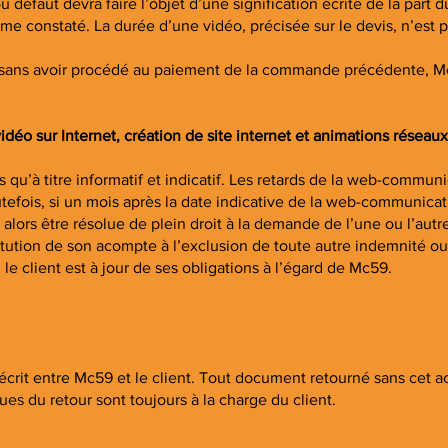
défaut devra faire l’objet d’une signification écrite de la part d
me constaté. La durée d’une vidéo, précisée sur le devis, n’est p
sans avoir procédé au paiement de la commande précédente, Mc
déo sur Internet, création de site internet et animations réseaux
à titre informatif et indicatif. Les retards de la web-communi
efois, si un mois après la date indicative de la web-communicati
 alors être résolue de plein droit à la demande de l’une ou l’au
stitution de son acompte à l’exclusion de toute autre indemnité 
le client est à jour de ses obligations à l’égard de Mc59.
écrit entre Mc59 et le client. Tout document retourné sans cet ac
ques du retour sont toujours à la charge du client.