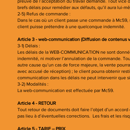
preuve de l’acceptation du travail demandé. Tout vice ou 
brefs délais pour remédier aux défauts, qu’il aura lui-mê
2-5) Refus de commande :
Dans le cas où un client passe une commande à Mc59, 
client puisse prétendre à une quelconque indemnité.
Article 3 - web-communication (Diffusion de contenus vi
3-1) Délais :
Les délais de la WEB-COMMUNICATION ne sont donnés qu’
indemnité, ni motiver l’annulation de la commande. Tout
autre cause qu’un cas de force majeure, la vente pourra
avec accusé de réception) ; le client pourra obtenir re
communication dans les délais ne peut intervenir que si 
3-2) Modalités :
La web-communication est effectuée par Mc59.
Article 4 - RETOUR
Tout retour de documents doit faire l’objet d’un accord 
pas lieu à d’éventuelles corrections. Les frais et les ris
Article 5 - TARIF – PRIX