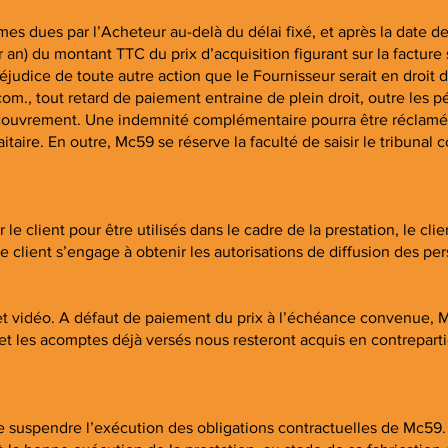
 dues par l’Acheteur au-delà du délai fixé, et après la date de p
 an) du montant TTC du prix d’acquisition figurant sur la factur
udice de toute autre action que le Fournisseur serait en droit d’i
om., tout retard de paiement entraine de plein droit, outre les pé
couvrement. Une indemnité complémentaire pourra être réclamée, s
taire. En outre, Mc59 se réserve la faculté de saisir le tribunal 
le client pour être utilisés dans le cadre de la prestation, le clien
le client s’engage à obtenir les autorisations de diffusion des 
et vidéo. A défaut de paiement du prix à l’échéance convenue, Mc
 et les acomptes déjà versés nous resteront acquis en contrepart
e suspendre l’exécution des obligations contractuelles de Mc59